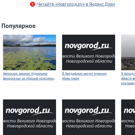
Читайте «Новгород.ру» в Яндекс.Дзен
Популярное
Авторские колонки: Идеальное
В Валдайском округе мужчину
В выходн
воскресенье на «Горской пристани»
убило током
области 
кратков