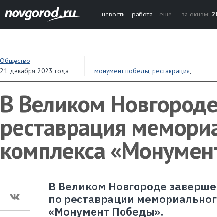
новости
работа
ещё
за окном:
2
Общество
21 декабря 2023 года
монумент победы
,
реставрация
,
Великий Новгород
В Великом Новгород
реставрация мемори
комплекса «Монумен
В Великом Новгороде заверше
по реставрации мемориальног
«Монумент Победы».