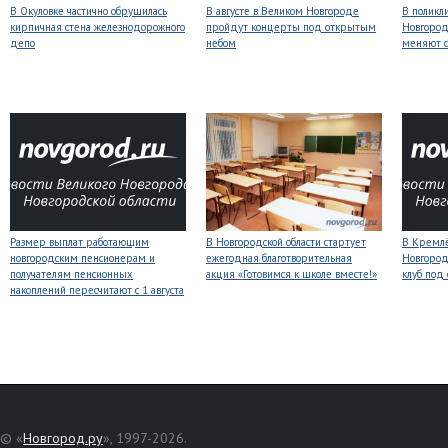
В Окуловке частично обрушилась
В августе в Великом Новгороде
В поликл
кирпичная стена железнодорожного
пройдут концерты под открытым
Новгород
депо
небом
меняют с
Размер выплат работающим
В Новгородской области стартует
В Кремлё
новгородским пенсионерам и
ежегодная благотворительная
Новгород
получателям пенсионных
акция «Готовимся к школе вместе!»
клуб под
накоплений пересчитают с 1 августа
© «
Новгород.ру
», 1997-2026.