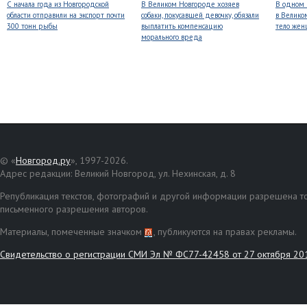
С начала года из Новгородской
В Великом Новгороде хозяев
В одном 
области отправили на экспорт почти
собаки, покусавшей девочку, обязали
в Велико
300 тонн рыбы
выплатить компенсацию
тело же
морального вреда
© «
Новгород.ру
», 1997-2026.
Адрес редакции: Великий Новгород, ул. Нехинская, д. 8
Републикация текстов, фотографий и другой информации разрешена то
письменного разрешения авторов.
Материалы, помеченные значком
, публикуются на правах рекламы.
Свидетельство о регистрации СМИ Эл № ФС77-42458 от 27 октября 20