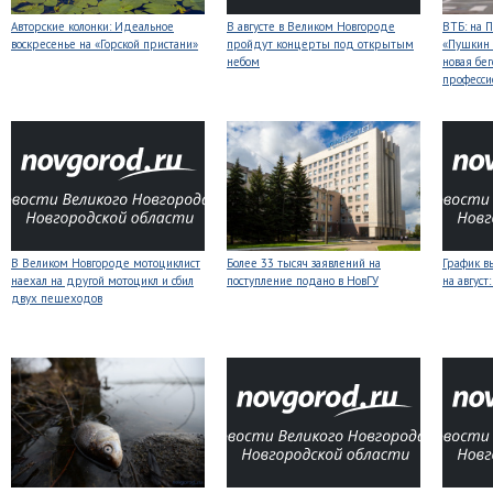
Авторские колонки: Идеальное
В августе в Великом Новгороде
ВТБ: на 
воскресенье на «Горской пристани»
пройдут концерты под открытым
«Пушкин 
небом
новая бег
професси
В Великом Новгороде мотоциклист
Более 33 тысяч заявлений на
График в
наехал на другой мотоцикл и сбил
поступление подано в НовГУ
на авгус
двух пешеходов