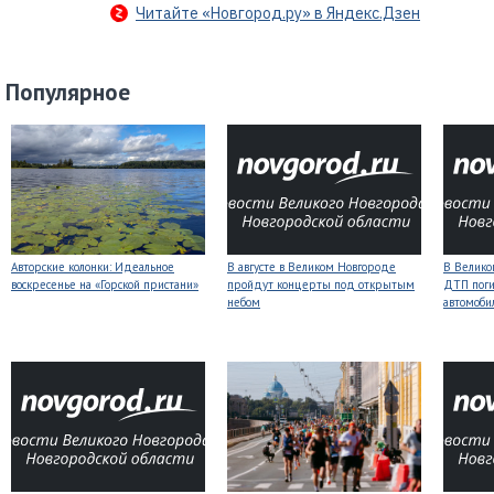
Читайте «Новгород.ру» в Яндекс.Дзен
Популярное
Авторские колонки: Идеальное
В августе в Великом Новгороде
В Велико
воскресенье на «Горской пристани»
пройдут концерты под открытым
ДТП поги
небом
автомоби