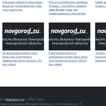
В Великом Новгороде мотоциклист
ВТБ: на Петербургском марафоне
График в
наехал на другой мотоцикл и сбил
«Пушкин — Петербург» появится
на авгус
двух пешеходов
новая беговая трасса для
профессиональных спортсменов
На капитальный ремонт моста
В Валдайском округе на
Четверо 
через реку Смердомка в
капитальный ремонт моста через
горящего
Хвойнинском округе потратят 154
реку Хоронятка потратят 108,56
Новгоро
млн рублей
млн рублей
© «
Новгород.ру
», 1997-2026.
Адрес редакции: Великий Новгород, ул. Нехинская, д. 8