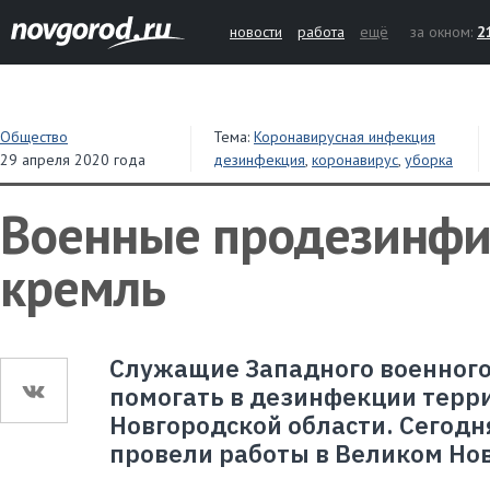
новости
работа
ещё
за окном:
2
Общество
Тема:
Коронавирусная инфекция
29 апреля 2020 года
дезинфекция
,
коронавирус
,
уборка
Военные продезинф
кремль
Служащие Западного военного
помогать в дезинфекции терр
Новгородской области. Сегод
провели работы в Великом Но