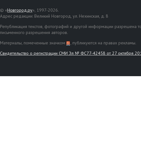
© «
Новгород.ру
», 1997-2026.
Адрес редакции: Великий Новгород, ул. Нехинская, д. 8
Републикация текстов, фотографий и другой информации разрешена то
письменного разрешения авторов.
Материалы, помеченные значком
, публикуются на правах рекламы.
Свидетельство о регистрации СМИ Эл № ФС77-42458 от 27 октября 20