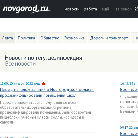
новости
работа
ещё
за окном:
2
Лента
Политика
Общество
Экономика
Дороги и транспорт
Не
Новости по тегу: дезинфекция
Все новости
15:00, 10 января 2022 года
16:45, 29 а
Перед началом занятий в Новгородской области
Военные
продезинфицировали помещения школ
Служащие
помогать 
Перед началом второго полугодия во всех
области. 
образовательных организациях региона
Великом 
продезинфицировали помещения. Были обработаны
пищеблоки, учебные классы, холлы, коридоры и
санузлы.
09:17, 22 а
Военные 