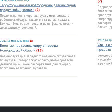
14:24, 19 мая 2020 года
(2)
Территории восьми новгородских детских садов
Подразде
продезинфицировали
(2)
биологиче
проведут 
После выявления коронавируса у медицинского
инфрастру
работника, обслуживавшего два детских сада, в
распоряж
Великом Новгороде провели дезинфекцию восьми
Александ
дошкольных учреждений.
19:08, 6 ап
09:17, 15 мая 2020 года
Улицы и 
Военные продезинфицируют города
продези
Новгородской области
(13)
Сегодня, 
Военнослужащие Западного военного округа снова
масштабн
прибудут в Новгородскую область, чтобы провести
в рамках 
дезинфекцию. Такое распоряжение дал генерал-
полковник Александр Журавлёв.