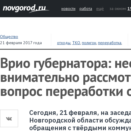
новости
работа
ещё
за окном:
1
Общество
21 февраля 2017 года
отходы
,
ТКО
,
полигон
,
переработка
,
сортировка
,
власти
Врио губернатора: н
внимательно рассмот
вопрос переработки 
Сегодня, 21 февраля, на засе
Новгородской области обсужд
обращения с твёрдыми комму