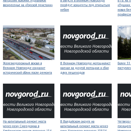
Авторские колонки: Идеальное
В августе в Великом Новгороде
ВТБ: на 
воскресенье на «Горской пристани»
пройдут концерты под открытым
«Пушкин 
небом
новая бег
професси
Железнодорожный вокзал в
В Великом Новгороде мотоциклист
Более 33
Великом Новгороде сохранит
наехал на другой мотоцикл и сбил
поступле
исторический облик после ремонта
двух пешеходов
На капитальный ремонт моста
В Валдайском округе на
Четверо 
через реку Смердомка в
капитальный ремонт моста через
горящего
Хвойнинском округе потратят 154
реку Хоронятка потратят 108,56
Новгоро