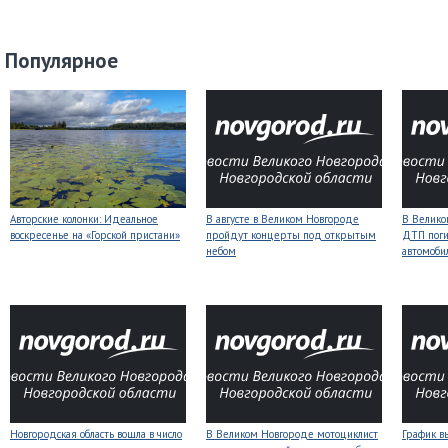
Популярное
Авторские колонки: Идеальное
В августе в Великом Новгороде
В Велико
воскресенье на «Горской пристани»
пройдут концерты под открытым
ДТП поги
небом
автомоби
Новгородская область вошла в число
В Великом Новгороде мотоциклист
График в