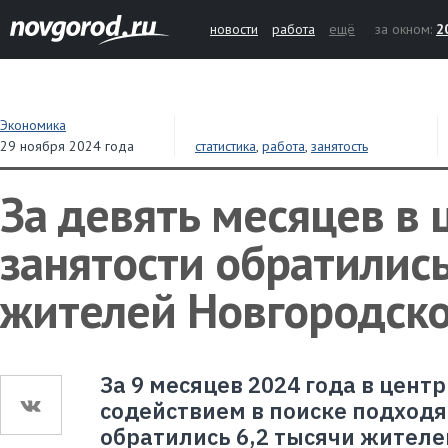
новости
работа
ещё
за окном:
2
Экономика
29 ноября 2024 года
статистика
,
работа
,
занятость
За девять месяцев в
занятости обратились
жителей Новгородско
За 9 месяцев 2024 года в цент
содействием в поиске подход
обратились 6,2 тысячи жителе