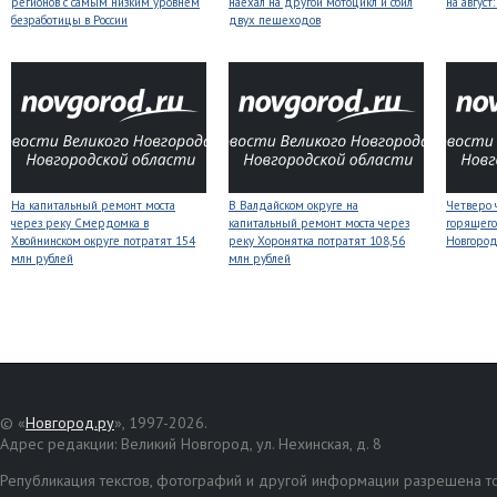
регионов с самым низким уровнем
наехал на другой мотоцикл и сбил
на авгус
безработицы в России
двух пешеходов
На капитальный ремонт моста
В Валдайском округе на
Четверо 
через реку Смердомка в
капитальный ремонт моста через
горящего
Хвойнинском округе потратят 154
реку Хоронятка потратят 108,56
Новгоро
млн рублей
млн рублей
© «
Новгород.ру
», 1997-2026.
Адрес редакции: Великий Новгород, ул. Нехинская, д. 8
Републикация текстов, фотографий и другой информации разрешена то