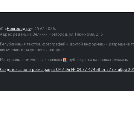
© «
Новгород.ру
», 1997-2026.
Адрес редакции: Великий Новгород, ул. Нехинская, д. 8
Републикация текстов, фотографий и другой информации разрешена то
письменного разрешения авторов.
Материалы, помеченные значком
, публикуются на правах рекламы.
Свидетельство о регистрации СМИ Эл № ФС77-42458 от 27 октября 20