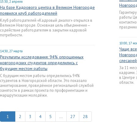
15:30, 2 апреля
Новгород
На базе Кадрового центра в Великом Новгороде
Гарантир
появился клуб работодателей
работы Це
Клуб работодателей «Кадровый диалог» открылся в
контактно
Великом Новгороде. Основная цель объединения —
праздник
содействие работодателям в закрытии кадровой
потребности.
10:00, 17 н
Чаще все
14:30, 27 марта
Новгород
Результаты исследования: 94% опрошенных
слесарей
новгородских студентов определились с
За 11 мес
будущим местом работы
кадрами. 
С будущим местом работы определились 94%
в Центре 
студентов в Новгородской области. Это показало
области.
анкетирование, проведённое региональной службой
занятости в рамках проекта по профориентации и
маршрутизации молодёжи.
2
3
4
5
...
27
28