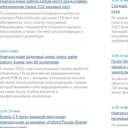
15:00, 10 м
Новгородские работодатели могут предоставить
Средний 
абитуриентам более 320 целевых мест
года
По данным регионального Кадрового центра, на
портале «Работа России» доступно 190 мест для
По данны
абитуриентов этого года по программам
силы, в э
бакалавриата, специалитета и базового высшего
141,7 тыс
образования, а также 136 мест для поступающих в
Удельный 
аспирантуру и ординатуру.
населения
опубликов
14:30, 9 июля
11:00, 10 м
Новгородский кадровый центр помог найти
Почти 46
работу более чем 80 родителям
нашли в 
С начала 2026 года в региональную службу занятости
занятост
обратились 156 родителей несовершеннолетних
детей, 84% из них — женщины. Специалисты оказали
За два м
им около тысячи различных мер поддержки. Самыми
области з
востребованными стали информирование о ситуации
706 женщи
на рынке труда, подбор вакансий и
место. Ур
профессиональная ориентация.
12:30, 24 ф
11:00, 25 июня
Новгород
Более 2,9 тысяч вакансий предложат
промышле
новгородцам на ярмарке «Работа России. Время
По данны
возможностей»