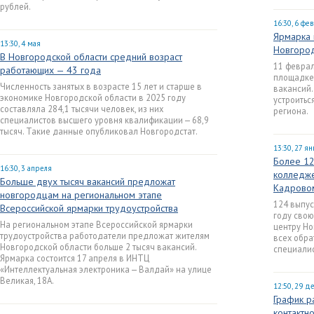
рублей.
16:30, 6 фе
Ярмарка 
13:30, 4 мая
Новгоро
В Новгородской области средний возраст
11 феврал
работающих — 43 года
площадке
Численность занятых в возрасте 15 лет и старше в
вакансий.
экономике Новгородской области в 2025 году
устроить
составляла 284,1 тысячи человек, из них
региона.
специалистов высшего уровня квалификации — 68,9
тысяч. Такие данные опубликовал Новгородстат.
13:30, 27 я
Более 12
16:30, 3 апреля
колледже
Больше двух тысяч вакансий предложат
Кадрово
новгородцам на региональном этапе
124 выпус
Всероссийской ярмарки трудоустройства
году сво
На региональном этапе Всероссийской ярмарки
центру Но
трудоустройства работодатели предложат жителям
всех обр
Новгородской области больше 2 тысяч вакансий.
специалис
Ярмарка состоится 17 апреля в ИНТЦ
«Интеллектуальная электроника — Валдай» на улице
Великая, 18А.
12:50, 29 д
График р
контактн