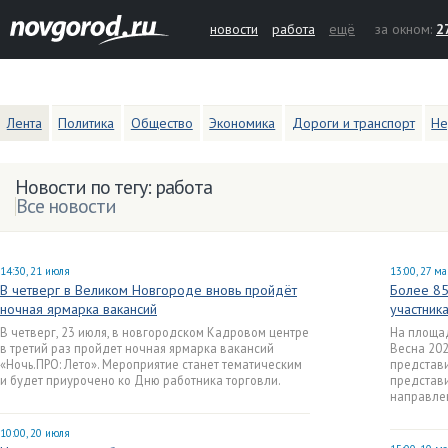
новости
работа
ещё
за окном:
2
Лента
Политика
Общество
Экономика
Дороги и транспорт
Не
Новости по тегу: работа
Все новости
14:30, 21 июля
13:00, 27 м
В четверг в Великом Новгороде вновь пройдёт
Более 85
ночная ярмарка вакансий
участник
В четверг, 23 июля, в новгородском Кадровом центре
На площа
в третий раз пройдет ночная ярмарка вакансий
Весна 202
«Ночь.ПРО: Лето». Мероприятие станет тематическим
представ
и будет приурочено ко Дню работника торговли.
представи
направле
10:00, 20 июля