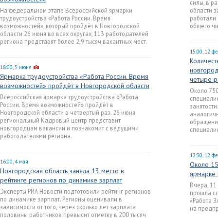
силы, в р
На федеральном этапе Всероссийской ярмарки
области з
трудоустройства «Работа России. Время
работали 
возможностей», который пройдёт в Новгородской
общего чи
области 26 июня во всех округах, 113 работодателей
региона представят более 2,9 тысяч вакантных мест.
15:00, 12 ф
Количест
18:00, 5 июня
новгород
Ярмарка трудоустройства «Работа России. Время
четыре р
возможностей» пройдёт в Новгородской области
Около 750
Всероссийская ярмарка трудоустройства «Работа
специалис
России. Время возможностей» пройдёт в
занятости
Новгородской области в четвертый раз. 26 июня
аналогич
региональный Кадровый центр представит
обращений
новгородцам вакансии и познакомит с ведущими
специалис
работодателями региона.
12:30, 12 ф
16:00, 4 мая
Около 15
Новгородская область заняла 13 место в
ярмарке 
рейтинге регионов по динамике зарплат
Вчера, 11
Эксперты РИА Новости подготовили рейтинг регионов
прошла с
по динамике зарплат. Регионы оценивали в
«Работа З
зависимости от того, через сколько лет зарплата
на предп
половины работников превысит отметку в 200 тысяч