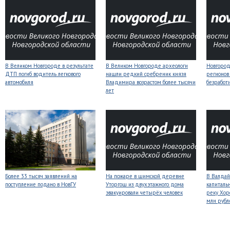
В Великом Новгороде в результате
В Великом Новгороде археологи
Новгородс
ДТП погиб водитель легкового
нашли редкий сребреник князя
регионов
автомобиля
Владимира возрастом более тысячи
безработ
лет
Более 33 тысяч заявлений на
На пожаре в шимской деревне
В Валдай
поступление подано в НовГУ
Уторгош из двухэтажного дома
капиталь
эвакуировали четырёх человек
реку Хор
млн рубл