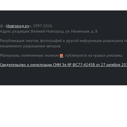
© «
Новгород.ру
», 1997-2026.
Адрес редакции: Великий Новгород, ул. Нехинская, д. 8
Републикация текстов, фотографий и другой информации разрешена то
письменного разрешения авторов.
Материалы, помеченные значком
, публикуются на правах рекламы.
Свидетельство о регистрации СМИ Эл № ФС77-42458 от 27 октября 20