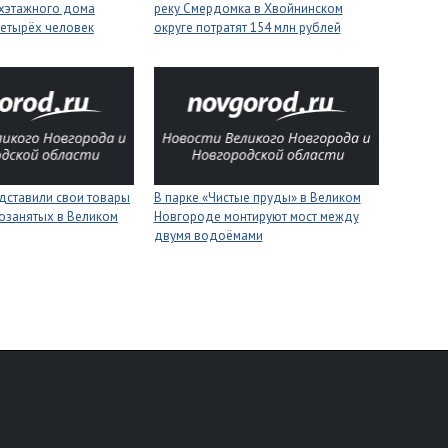
ухэтажного дома
реку Смердомка в Хвойнинском
четырёх человек
округе потратят 154 млн рублей
дставили свои товары
В парке «Чистые пруды» в Великом
озанятых в Великом
Новгороде монтируют мост между
двумя водоёмами