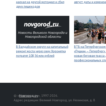
наехал на другой мотоцикл и сбил
август: даты и изменен
двух пешеходов
В Валдайском округе на капитальный
ВТБ: на Петербургско
ремонт моста через реку Хоронятка
«Пушкин — Петербург»
потратят 108,56 млн рублей
новая беговая трасса
профессиональных сп
© «
Новгород.ру
», 1997-2026.
Адрес редакции: Великий Новгород, ул. Нехинская, д. 8