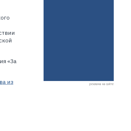
кого
ствии
ской
ия «За
ва из
реклама на сайте