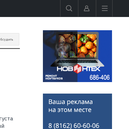
бсудить
густа
ый