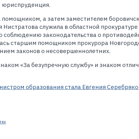
и юриспруденция.
а помощником, а затем заместителем боровичс
ья Нистратова служила в областной прокуратуре
о соблюдению законодательства о противодей
илась старшим помощником прокурора Новгород
ением законов о несовершеннолетних.
аком «За безупречную службу» и знаком отлич
нистром образования стала Евгения Серебряко
тях