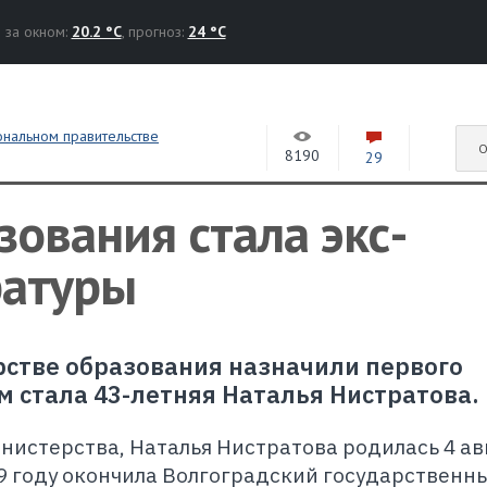
за окном:
20.2 °C
, прогноз:
24 °C
ональном правительстве
О
8190
29
ования стала экс-
ратуры
стве образования назначили первого
м стала 43-летняя Наталья Нистратова.
нистерства, Наталья Нистратова родилась 4 ав
99 году окончила Волгоградский государственн