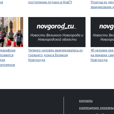
ия
поступление подано в НовГУ
Уторгош из дв
эвакуировали 
м марафоне
Четверо человек эвакуировались из
40 человек пре
 появится
горящего дома в Великом
на ярмарке сам
 для
Новгороде
Новгороде
ортсменов
контакты
размещение рекламы