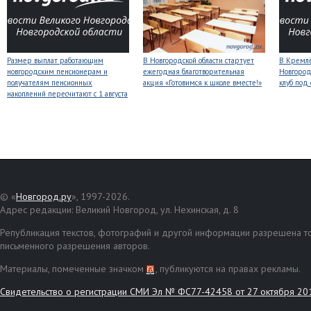
Размер выплат работающим
В Новгородской области стартует
В Кремлё
новгородским пенсионерам и
ежегодная благотворительная
Новгород
получателям пенсионных
акция «Готовимся к школе вместе!»
клуб под
накоплений пересчитают с 1 августа
© «
Новгород.ру
», 1997-2026.
Адрес редакции: Великий Новгород, ул. Нехинская, д. 8
Републикация текстов, фотографий и другой информации разрешена то
письменного разрешения авторов.
Материалы, помеченные значком
, публикуются на правах рекламы.
Свидетельство о регистрации СМИ Эл № ФС77-42458 от 27 октября 20