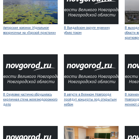
Авторские колонки: Идеальное
В Валдайском округе мужчину
В выходн
воскресенье на «Горской пристани»
убило током
области 
кратков
В Окуловке частично обрушилась
В августе в Великом Новгороде
В поликл
кирпичная стена железнодорожного
пройдут концерты под открытым
Новгород
депо
небом
меняют с