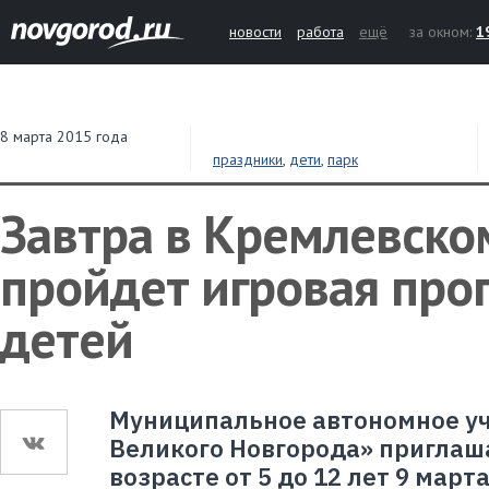
новости
работа
ещё
за окном:
1
8 марта 2015 года
праздники
,
дети
,
парк
Завтра в Кремлевско
пройдет игровая про
детей
Муниципальное автономное у
Великого Новгорода» приглаша
возрасте от 5 до 12 лет 9 марта