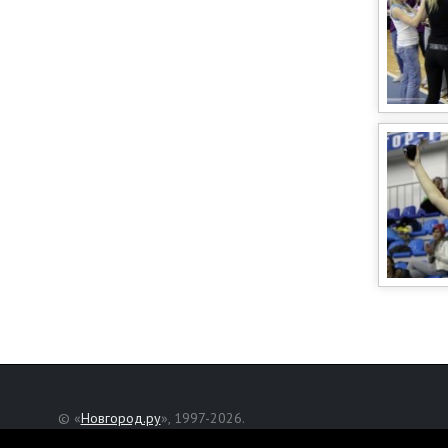
© «
Новгород.ру
», 1997-2026.
Адрес редакции: Великий Новгород, ул. Нехинская, д. 8