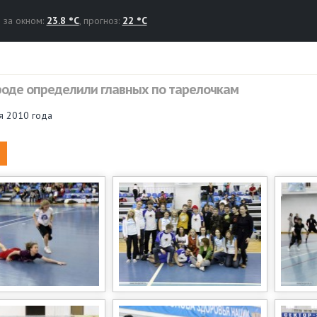
за окном:
23.8 °C
, прогноз:
22 °C
роде определили главных по тарелочкам
я 2010 года