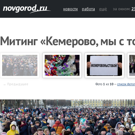
новости
работа
ещё
за окном:
2
Митинг «Кемерово, мы с т
← Предыдущее
Фото
1
из
10
—
список фото