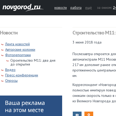
новости
работа
ещё
за окном:
2
Новости
Строительство М11:
3 июня 2018 года
Лента новостей
Авторские колонки
Послезавтра откроется дл
Фоторепортажи
автомагистрали М11 Москв
Строительство М11: два дня
до открытия
217 км дополнит ранее отк
Видео
протяженность центральног
Пресс-конференции
км.
Опросы
Корреспондент «Новгород.
полностью имитируя повед
снижали скорость только 
из Великого Новгорода до