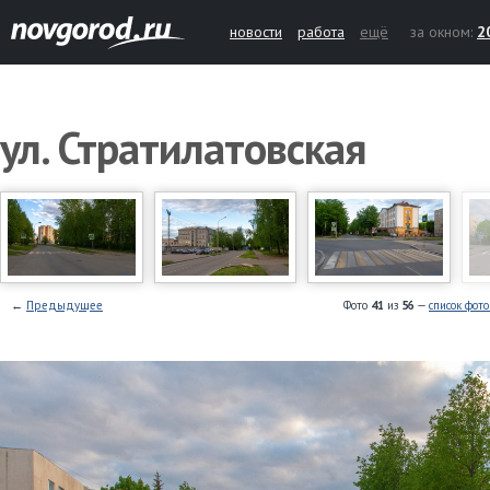
новости
работа
ещё
за окном:
2
ул. Стратилатовская
←
Предыдущее
Фото
41
из
56
—
список фот