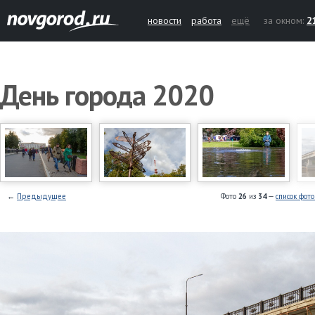
новости
работа
ещё
за окном:
2
День города 2020
←
Предыдущее
Фото
26
из
34
—
список фот