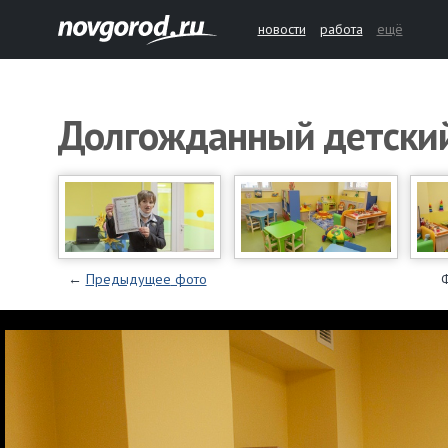
новости
работа
ещё
Долгожданный детский
←
Предыдущее
фото