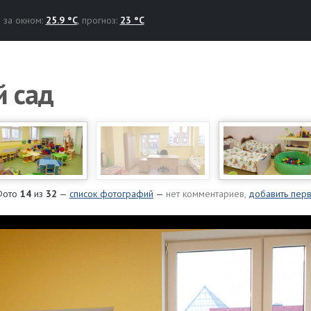
за окном:
25.9 °C
, прогноз:
23 °C
 сад
Фото
14
из
32
—
список фотографий
—
нет комментариев,
добавить пер