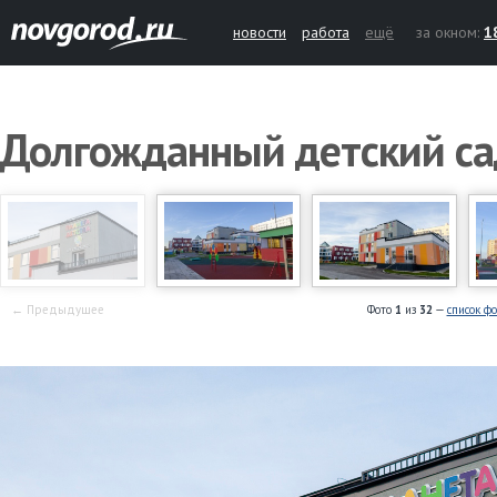
новости
работа
ещё
за окном:
1
Долгожданный детский са
← Предыдущее
Фото
1
из
32
—
список ф