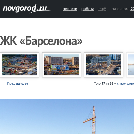
новости
работа
ещё
за окном:
2
ЖК «Барселона»
←
Предыдущее
Фото
37
из
66
—
список фот