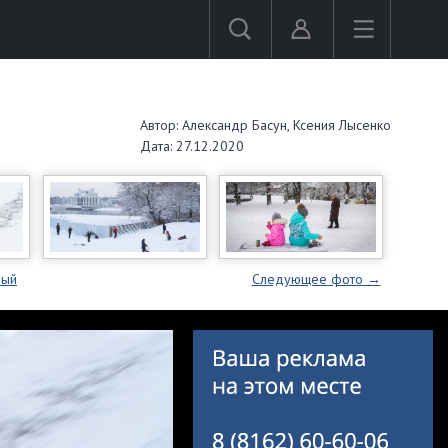
Автор: Александр Басун, Ксения Лысенко
Дата: 27.12.2020
вый
Следующее
фото
→