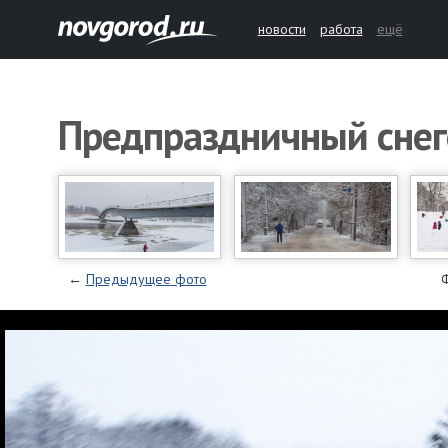
новости
работа
ещё
Предпраздничный сне
←
Предыдущее
фото