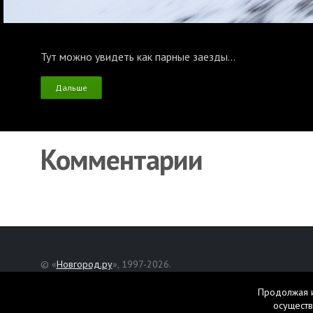
Тут можно увидеть как парные заезды...
Дальше
Комментарии
© «
Новгород.ру
», 1997-2026.
Адрес редакции: Великий Новгород, ул. Нехинская, д. 8
Продолжая и
Републикация текстов, фотографий и другой информации раз
осуществ