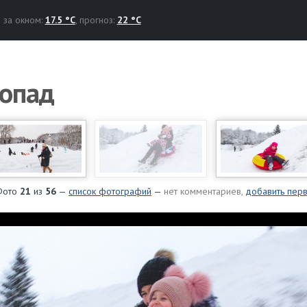
за окном:
17.5 °C
, прогноз:
22 °C
гопад
Фото
21
из
56
—
список фотографий
—
нет комментариев,
добавить пер