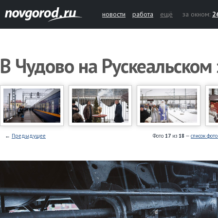
новости
работа
ещё
за окном:
2
В Чудово на Рускеальском 
←
Предыдущее
Фото
17
из
18
—
список фот