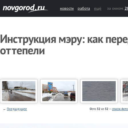
новости
работа
ещё
за окном:
2
Инструкция мэру: как пере
оттепели
←
Предыдущее
Фото
32
из
32
—
список фот