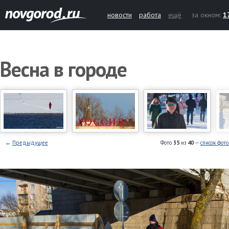
новости
работа
ещё
за окном:
1
Весна в городе
←
Предыдущее
Фото
35
из
40
—
список фот