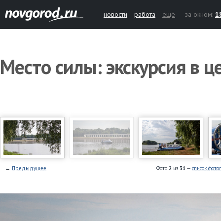
новости
работа
ещё
за окном:
1
Место силы: экскурсия в 
←
Предыдущее
Фото
2
из
31
—
список фото