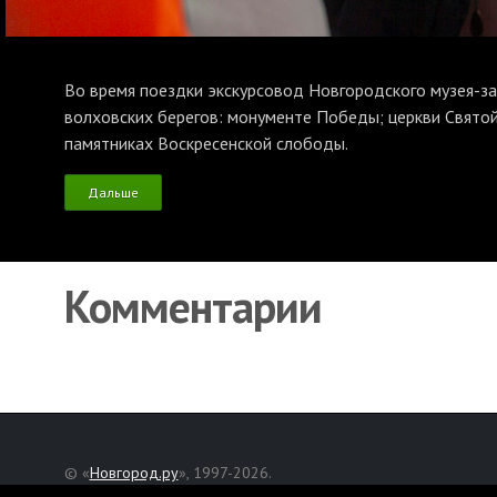
Во время поездки экскурсовод Новгородского музея-з
волховских берегов: монументе Победы; церкви Святой
памятниках Воскресенской слободы.
Дальше
Комментарии
© «
Новгород.ру
», 1997-2026.
Адрес редакции: Великий Новгород, ул. Нехинская, д. 8