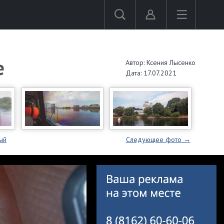
е
Автор: Ксения Лысенко
Дата: 17.07.2021
ый
Следующее
фото
→