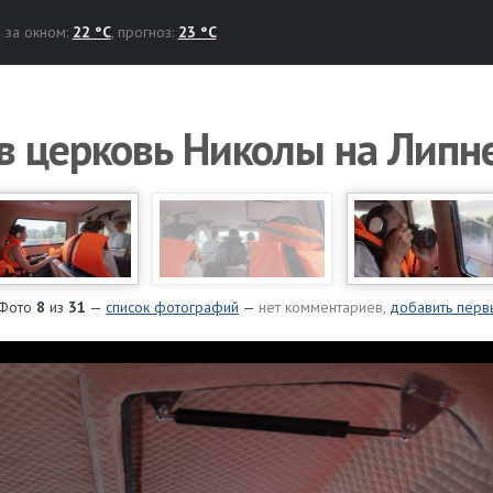
за окном:
22 °C
, прогноз:
23 °C
 в церковь Николы на Липн
Фото
8
из
31
—
список фотографий
—
нет комментариев,
добавить перв