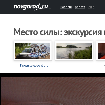
новости
работа
ещё
Место силы: экскурсия
←
Предыдущее
фото