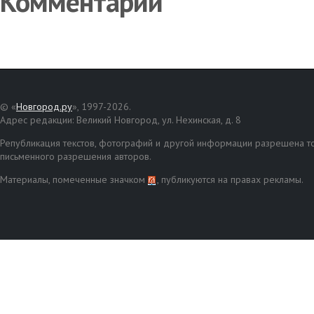
Комментарии
© «
Новгород.ру
», 1997-2026.
Адрес редакции: Великий Новгород, ул. Нехинская, д. 8
Републикация текстов, фотографий и другой информации разрешена то
письменного разрешения авторов.
Материалы, помеченные значком
, публикуются на правах рекламы.