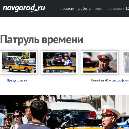
новости
работа
ещё
за окном:
1
Патруль времени
←
Предыдущее
Фото
6
из
40
—
список фото