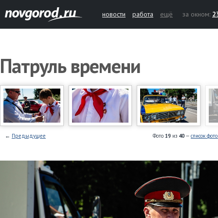
новости
работа
ещё
за окном:
2
Патруль времени
←
Предыдущее
Фото
19
из
40
—
список фот