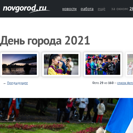
новости
работа
ещё
за окном:
2
День города 2021
←
Предыдущее
Фото
29
из
160
—
список фот