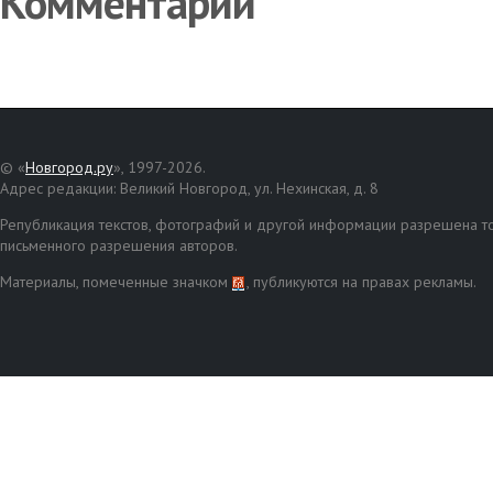
Комментарии
© «
Новгород.ру
», 1997-2026.
Адрес редакции: Великий Новгород, ул. Нехинская, д. 8
Републикация текстов, фотографий и другой информации разрешена то
письменного разрешения авторов.
Материалы, помеченные значком
, публикуются на правах рекламы.