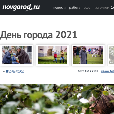
новости
работа
ещё
за окном:
1
День города 2021
←
Предыдущее
Фото
133
из
160
—
список фо