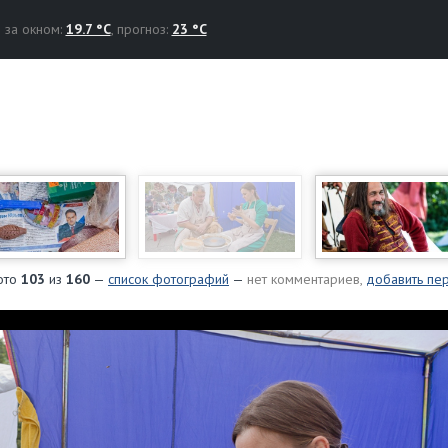
за окном:
19.7 °C
, прогноз:
23 °C
ото
103
из
160
—
список фотографий
—
нет комментариев,
добавить пе