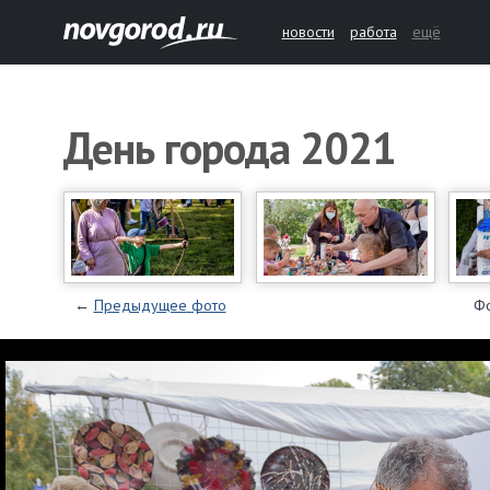
новости
работа
ещё
День города 2021
←
Предыдущее
фото
Ф