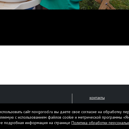
контакты
размещение рекламы
спользовать сайт novgorod.ru вы даете свое согласие на обработку пе
политика обработки 
решена только с письменного
ляемую с использованием файлов cookie и метрической программы «Я
ее подробная информация на странице
Политика обработки персональ
Настоящий ресурс мо