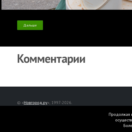
Дальше
Комментарии
© «
Новгород.ру
», 1997-2026.
Адрес редакции: Великий Новгород, ул. Нехинская, д. 8
Продолжая и
Републикация текстов, фотографий и другой информации раз
осуществ
разрешения авторов.
Бол