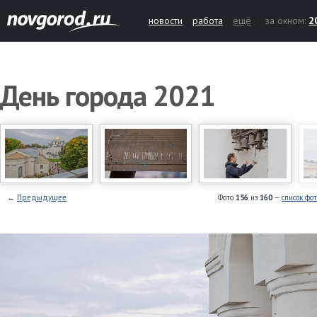
новости
работа
ещё
за окном:
2
День города 2021
←
Предыдущее
Фото
156
из
160
—
список фо