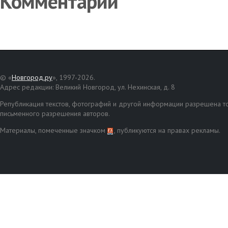
Комментарии
© «
Новгород.ру
», 1997-2026.
Адрес редакции: Великий Новгород, ул. Нехинская, д. 8
Републикация текстов, фотографий и другой информации разрешена то
письменного разрешения авторов.
Материалы, помеченные значком
, публикуются на правах рекламы.