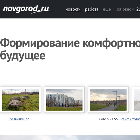
новости
работа
ещё
за окном:
2
Формирование комфортной
будущее
←
Предыдущее
Фото
6
из
55
—
список фото