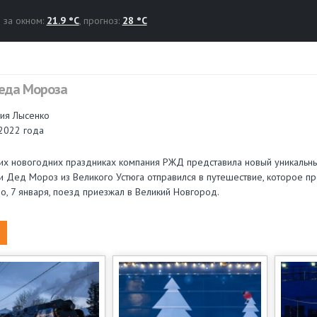
за окном:
21.9 °C
, прогноз:
28 °C
еда Мороза
ния Лысенко
2022 года
х новогодних праздниках компания РЖД представила новый уникальн
 Дед Мороз из Великого Устюга отправился в путешествие, которое про
о, 7 января, поезд приезжал в Великий Новгород.