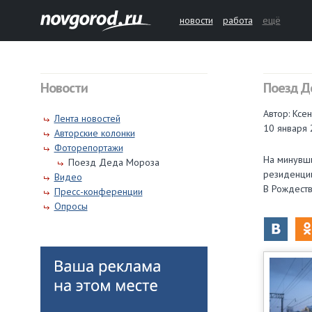
новости
работа
ещё
Новости
Поезд Д
Автор: Ксе
Лента новостей
10 января 
Авторские колонки
Фоторепортажи
На минувши
Поезд Деда Мороза
резиденции
Видео
В Рождеств
Пресс-конференции
Опросы