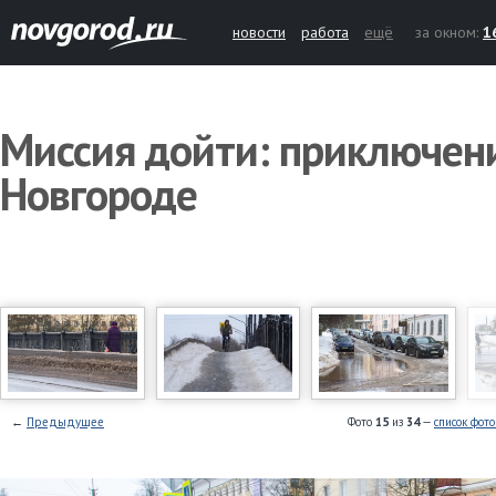
новости
работа
ещё
за окном:
1
Миссия дойти: приключен
Новгороде
←
Предыдущее
Фото
15
из
34
—
список фот