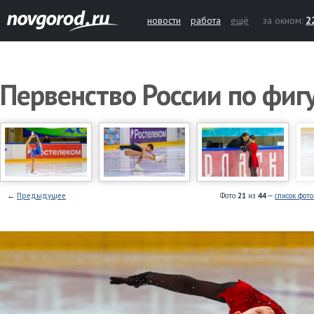
новости
работа
ещё
за окном:
2
Первенство России по фи
←
Предыдущее
Фото
21
из
44
—
список фот