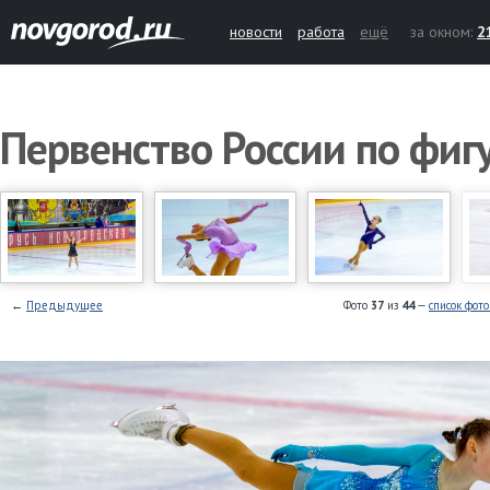
новости
работа
ещё
за окном:
2
Первенство России по фи
←
Предыдущее
Фото
37
из
44
—
список фот