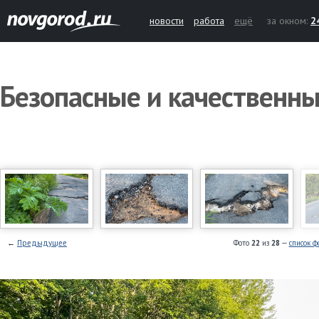
новости
работа
ещё
за окном:
2
Безопасные и качественны
←
Предыдущее
Фото
22
из
28
—
список ф