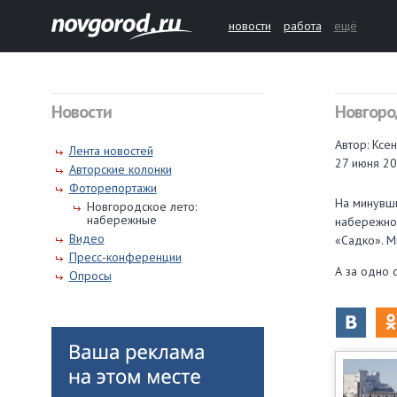
новости
работа
ещё
Новости
Новгоро
Автор: Ксе
Лента новостей
27 июня 20
Авторские колонки
Фоторепортажи
На минувши
Новгородское лето:
набережные
набережной
Видео
«Садко». М
Пресс-конференции
А за одно 
Опросы