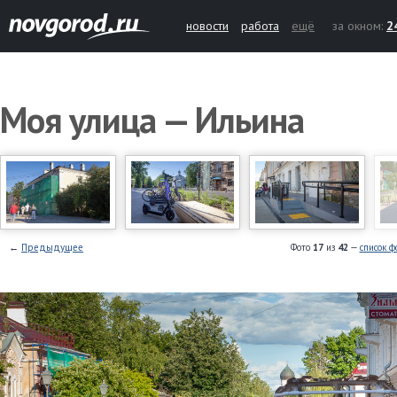
новости
работа
ещё
за окном:
2
Моя улица — Ильина
←
Предыдущее
Фото
17
из
42
—
список ф