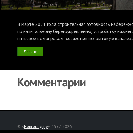
В марте 2021 года строительная готовность набережно
по капитальному берегоукреплению, устройству нижнег
питьевой водопровод, хозяйственно-бытовую канализ
Дальше
Комментарии
© «
Новгород.ру
», 1997-2026.
Адрес редакции: Великий Новгород, ул. Нехинская, д. 8