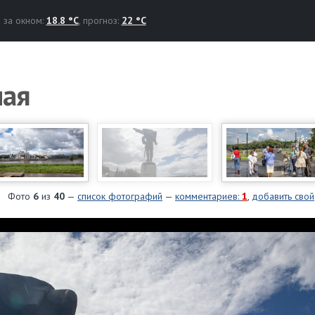
за окном:
18.8 °C
, прогноз:
22 °C
ная
Фото
6
из
40
—
список фотографий
—
комментариев:
1
,
добавить свой