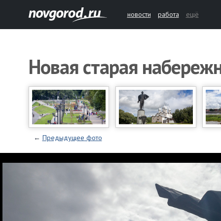
новости
работа
ещё
Новая старая набереж
←
Предыдущее
фото