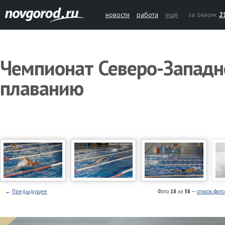
новости
работа
ещё
за окном:
2
Чемпионат Северо-Западно
плаванию
←
Предыдущее
Фото
18
из
38
—
список фот