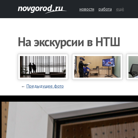
новости
работа
ещё
На экскурсии в НТШ
←
Предыдущее
фото