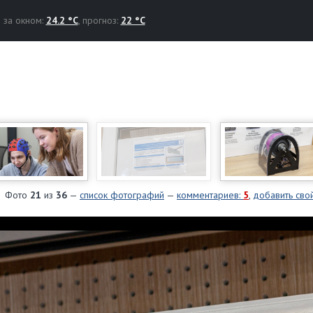
за окном:
24.2 °C
, прогноз:
22 °C
Фото
21
из
36
—
список фотографий
—
комментариев:
5
,
добавить сво