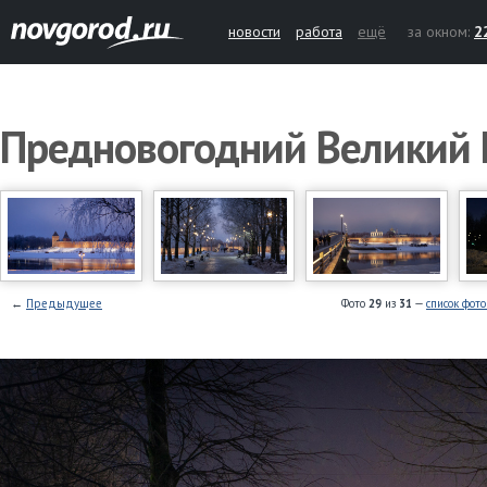
новости
работа
ещё
за окном:
2
Предновогодний Великий 
←
Предыдущее
Фото
29
из
31
—
список фот