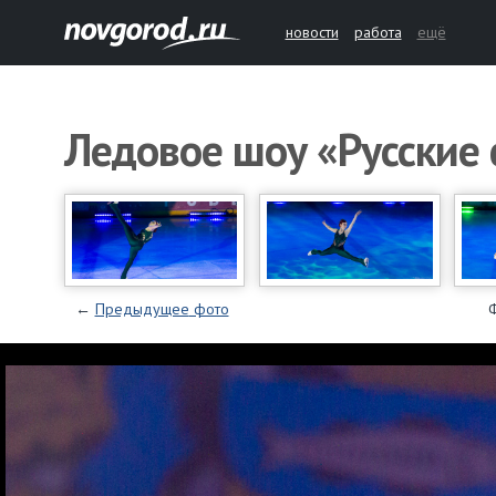
новости
работа
ещё
Ледовое шоу «Русские 
←
Предыдущее
фото