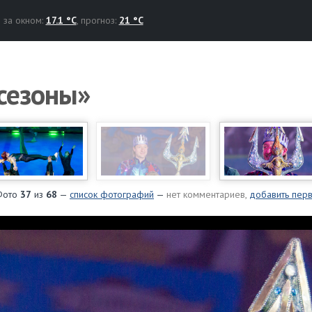
за окном:
17.1 °C
, прогноз:
21 °C
сезоны»
Фото
37
из
68
—
список фотографий
—
нет комментариев,
добавить пер