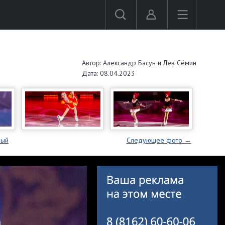
Автор: Александр Басун и Лев Сёмин
Дата: 08.04.2023
вый
Следующее
фото
→