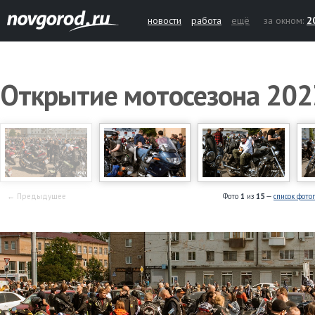
новости
работа
ещё
за окном:
2
Открытие мотосезона 202
← Предыдущее
Фото
1
из
15
—
список фото