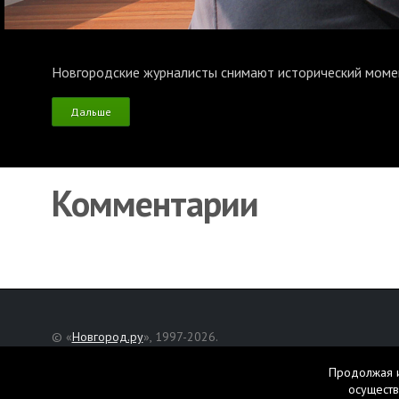
Новгородские журналисты снимают исторический моме
Дальше
Комментарии
© «
Новгород.ру
», 1997-2026.
Адрес редакции: Великий Новгород, ул. Нехинская, д. 8
Продолжая и
Републикация текстов, фотографий и другой информации раз
осуществ