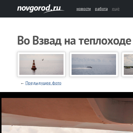
новости
работа
ещё
Во Взвад на теплоходе
←
Предыдущее
фото