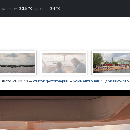
за окном:
20.3 °C
, прогноз:
24 °C
Фото
26
из
58
—
список фотографий
—
комментариев:
1
,
добавить сво