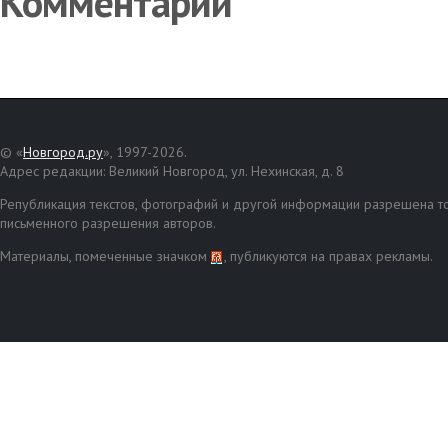
Комментарии
© «
Новгород.ру
», 1997-2026.
Адрес редакции: Великий Новгород, ул. Нехинская, д. 8
Републикация текстов, фотографий и другой информации разрешена то
письменного разрешения авторов.
Материалы, помеченные значком
, публикуются на правах рекламы.