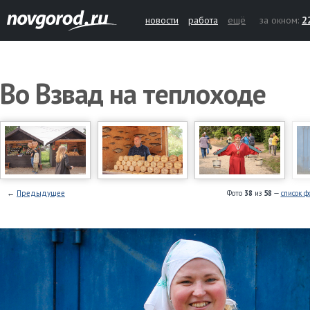
новости
работа
ещё
за окном:
2
Во Взвад на теплоходе
←
Предыдущее
Фото
38
из
58
—
список ф