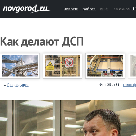
новости
работа
ещё
за окном:
1
Как делают ДСП
←
Предыдущее
Фото
25
из
31
—
список ф