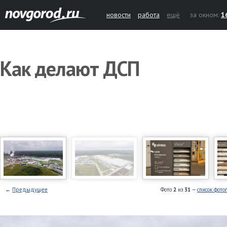
новости
работа
ещё
за окном:
1
Как делают ДСП
←
Предыдущее
Фото
2
из
31
—
список фото