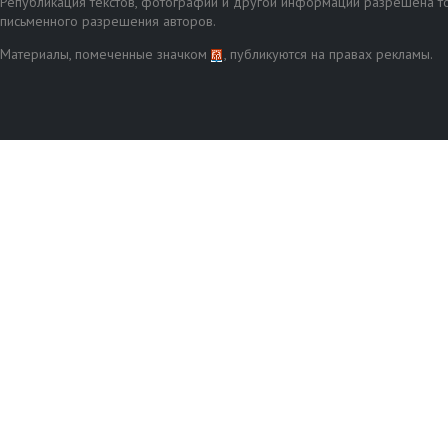
Републикация текстов, фотографий и другой информации разрешена то
письменного разрешения авторов.
Материалы, помеченные значком
, публикуются на правах рекламы.