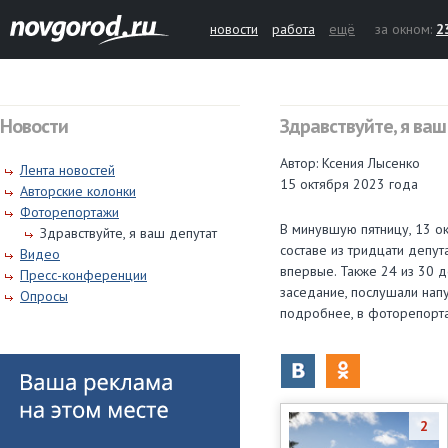
новости
работа
ещё
за окном:
2
Новости
Здравствуйте, я ваш
Автор: Ксения Лысенко
Лента новостей
15 октября 2023 года
Авторские колонки
Фоторепортажи
В минувшую пятницу, 13 ок
Здравствуйте, я ваш депутат
составе из тридцати депут
Видео
впервые. Также 24 из 30 
Пресс-конференции
заседание, послушали напу
Опросы
подробнее, в фоторепорт
2