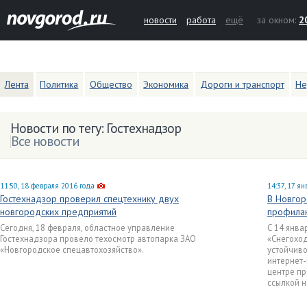
новости
работа
ещё
за окном:
2
Лента
Политика
Общество
Экономика
Дороги и транспорт
Не
Новости по тегу: Гостехнадзор
Все новости
11:50, 18 февраля 2016 года
14:37, 17 я
Гостехнадзор проверил спецтехнику двух
В Новгор
новгородских предприятий
профилак
Сегодня, 18 февраля, областное управление
С 14 янва
Гостехнадзора провело техосмотр автопарка ЗАО
«Снегоход
«Новгородское спецавтохозяйство».
устойчиво
интернет-
центре пр
ссылкой н