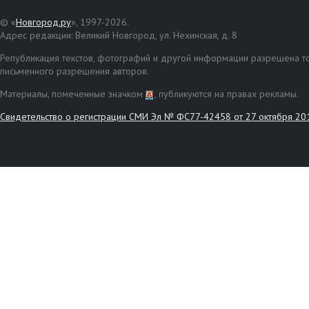
© «
Новгород.ру
», 1997-2026.
Адрес редакции: Великий Новгород, ул. Нехинская, д. 8
Републикация текстов, фотографий и другой информации разрешена то
письменного разрешения авторов.
Материалы, помеченные значком
, публикуются на правах рекламы.
Свидетельство о регистрации СМИ Эл № ФС77-42458 от 27 октября 20